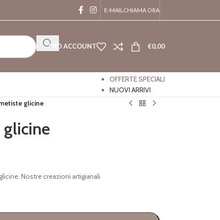
E-MAIL
CHIAMA ORA
MIO ACCOUNT
€
0,00
OFFERTE SPECIALI
NUOVI ARRIVI
metiste glicine
 glicine
icine. Nostre creazioni artigianali