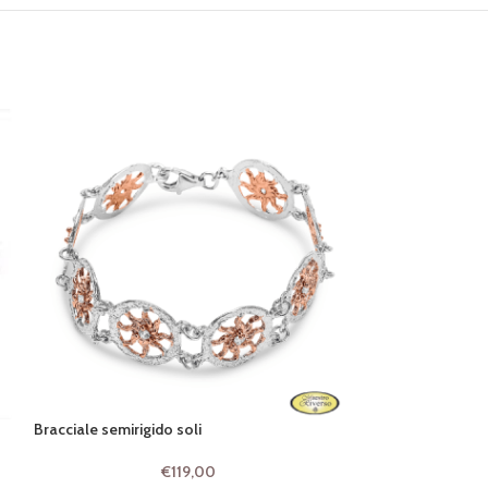
Bracciale semirigido soli
Collana ciondolo
€
119,00