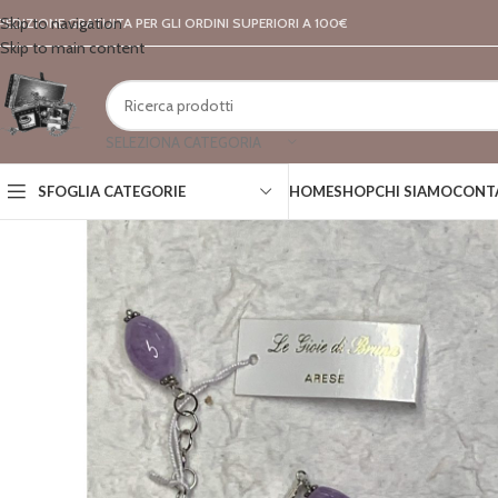
Skip to navigation
PEDIZIONE GRATUITA PER GLI ORDINI SUPERIORI A 100€
Skip to main content
SELEZIONA CATEGORIA
SFOGLIA CATEGORIE
HOME
SHOP
CHI SIAMO
CONT