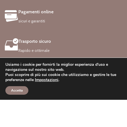
Pagamenti online
sicuri e garantiti
Trasporto sicuro
Rapido e ottimale
Usiamo i cookie per fornirti la miglior esperienza d'uso e
navigazione sul nostro sito web.
Puoi scoprire di più sui cookie che utilizziamo e gestire le tue
LINK UTILI
CATEGORIE
preferenze nelle
Impostazioni
.
Accetta
Negozio
Lista dei desideri
Carello
Mio Account
Sistemi di pagamento:
Contatti: