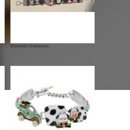
Bracciale Chabeaute
€
58,00