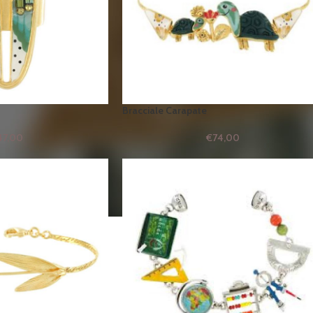
Bracciale Carapate
47,00
€
74,00