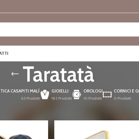
ATTI
Taratatà
TICA CASA
PITI MALÌ
GIOIELLI
OROLOGI
CORNICI E 
63 Prodotti
182 Prodotti
10 Prodotti
0 Prodotti
tà
Mostra
9