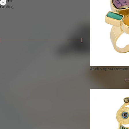
Gioielli
Orologi
FILTRA PER PREZZO
Prezzo:
€30
—
€160
FILTRA
Anello Apparemment
ULTIMI ARRIVI
€
Mini Notebook “Live To Dream”
€
11,90
Portacarte Sophia Tassel -
Stone