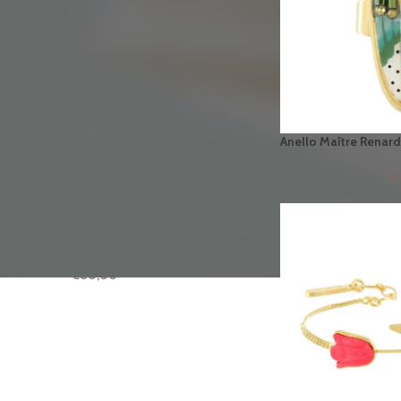
€
20,90
The Perfect Pouch Set - Girly
Goodies
€
39,90
Anello Maître Renard
Borsa a tracolla - Casey
€
94,90
€
Borsa Celine Saddle - Forest
Green
€
80,00