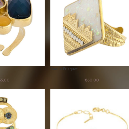
Anello Frisquet
55,00
€
60,00