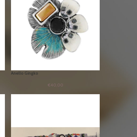
Anello Gingko
€
40,00