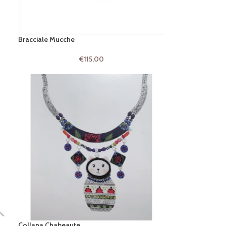
Bracciale Mucche
€
115,00
Collana Chabeaute