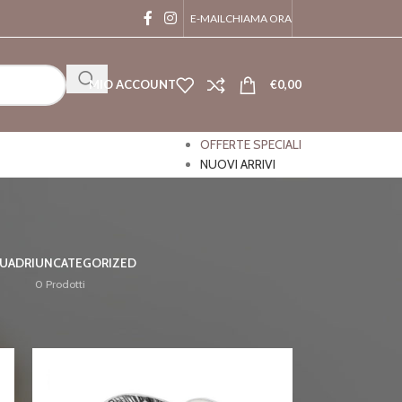
E-MAIL
CHIAMA ORA
MIO ACCOUNT
€
0,00
OFFERTE SPECIALI
NUOVI ARRIVI
QUADRI
UNCATEGORIZED
0 Prodotti
24
36