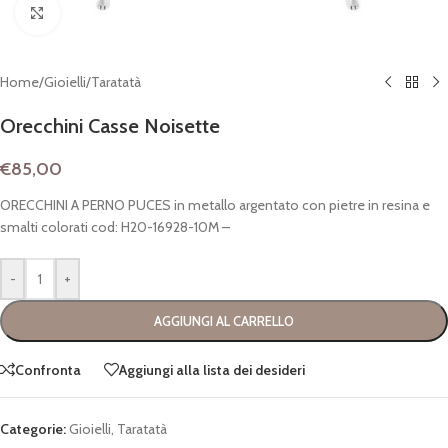
Clicca per espandere
Home
/
Gioielli
/
Taratatà
Orecchini Casse Noisette
€
85,00
ORECCHINI A PERNO PUCES in metallo argentato con pietre in resina e
smalti colorati cod: H20-16928-10M –
-
+
AGGIUNGI AL CARRELLO
Confronta
Aggiungi alla lista dei desideri
Categorie:
Gioielli
,
Taratatà