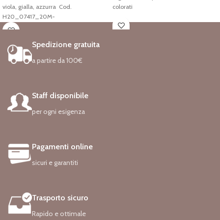
viola, gialla, azzurra Cod.
colorati
H20_07417_20M-
Spedizione gratuita
a partire da 100€
Staff disponibile
per ogni esigenza
Pagamenti online
sicuri e garantiti
Trasporto sicuro
Rapido e ottimale