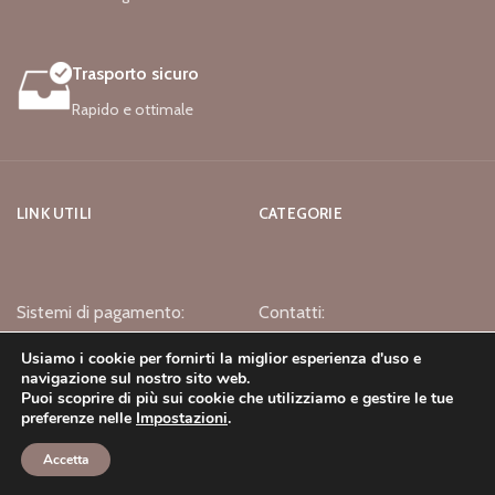
Trasporto sicuro
Rapido e ottimale
LINK UTILI
CATEGORIE
Sistemi di pagamento:
Contatti:
Usiamo i cookie per fornirti la miglior esperienza d'uso e
navigazione sul nostro sito web.
Puoi scoprire di più sui cookie che utilizziamo e gestire le tue
preferenze nelle
Impostazioni
.
Accetta
Negozio
Lista dei desideri
Carello
Mio Account