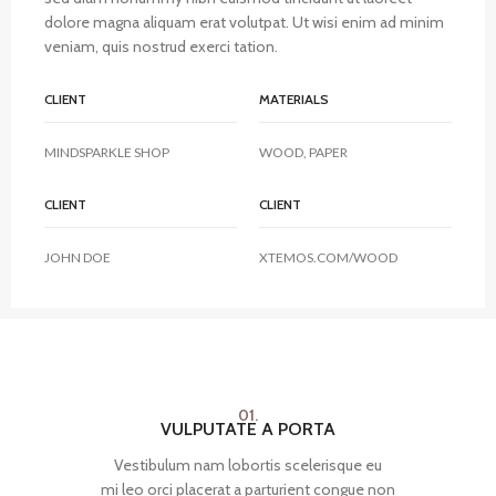
dolore magna aliquam erat volutpat. Ut wisi enim ad minim
veniam, quis nostrud exerci tation.
CLIENT
MATERIALS
MINDSPARKLE SHOP
WOOD, PAPER
CLIENT
CLIENT
JOHN DOE
XTEMOS.COM/WOOD
01.
VULPUTATE A PORTA
Vestibulum nam lobortis scelerisque eu
mi leo orci placerat a parturient congue non