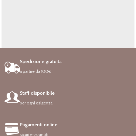
Spedizione gratuita
Rhoncus quisque sollicitudin
Decor
a partire da 100€
Staff disponibile
per ogni esigenza
Pagamenti online
sicuri e garantiti