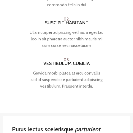
commodo felis in dui
02.
SUSCIPIT HABITANT
Ullamcorper adipiscing vel hac a egestas
leo in sit pharetra auctor nibh mauris mi
cum curae nec nasceturam
03.
VESTIBULUM CUBILIA
Gravida morbi platea at arcu convallis
a id id suspendisse parturient adipiscing
vestibulum. Praesent interdu.
Purus lectus scelerisque
parturient