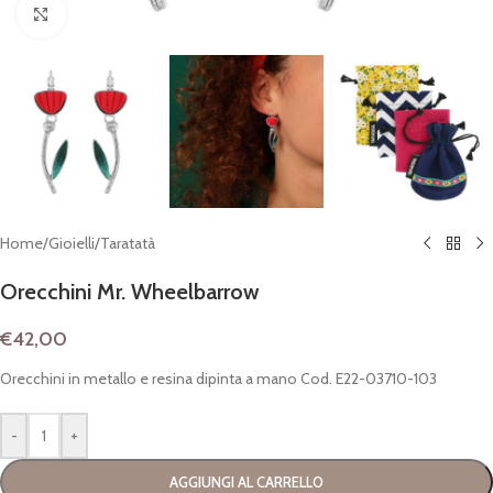
Clicca per espandere
Home
/
Gioielli
/
Taratatà
Orecchini Mr. Wheelbarrow
€
42,00
Orecchini in metallo e resina dipinta a mano Cod. E22-03710-103
-
+
AGGIUNGI AL CARRELLO