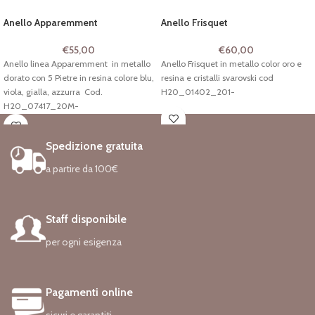
Anello Apparemment
Anello Frisquet
€
55,00
€
60,00
Anello linea Apparemment in metallo
Anello Frisquet in metallo color oro e
dorato con 5 Pietre in resina colore blu,
resina e cristalli svarovski cod
viola, gialla, azzurra Cod.
H20_01402_201-
H20_07417_20M-
Spedizione gratuita
a partire da 100€
Staff disponibile
per ogni esigenza
Pagamenti online
sicuri e garantiti