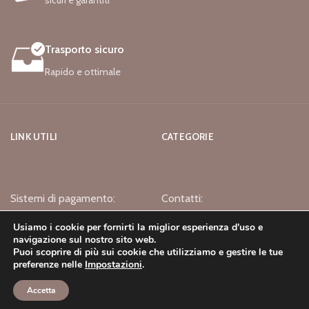
Trasporto sicuro
Rapido e ottimale
LINK UTILI
CATEGORIE
Sistemi di pagamento:
Contatti:
Usiamo i cookie per fornirti la miglior esperienza d'uso e
navigazione sul nostro sito web.
Puoi scoprire di più sui cookie che utilizziamo e gestire le tue
preferenze nelle
Impostazioni
.
Accetta
Negozio
Lista dei desideri
Carello
Mio Account