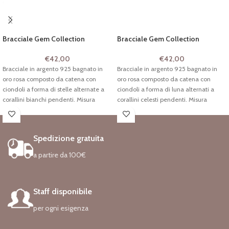
Bracciale Gem Collection
Bracciale Gem Collection
€
42,00
€
42,00
Bracciale in argento 925 bagnato in
Bracciale in argento 925 bagnato in
oro rosa composto da catena con
oro rosa composto da catena con
ciondoli a forma di stelle alternate a
ciondoli a forma di luna alternati a
corallini bianchi pendenti. Misura
corallini celesti pendenti. Misura
regolabile con chiusura a moschettone
regolabile con chiusura a moschettone
e ciondolo “sacco di felicità”.
e ciondolo “sacco di sogni”.
Codice: PIT 144/B-FE
Codice: PIT 144/B-SO
Spedizione gratuita
a partire da 100€
Staff disponibile
per ogni esigenza