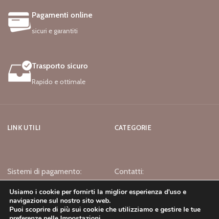
Pagamenti online
sicuri e garantiti
Trasporto sicuro
Rapido e ottimale
LINK UTILI
CATEGORIE
Sistemi di pagamento:
Contatti:
Usiamo i cookie per fornirti la miglior esperienza d'uso e
navigazione sul nostro sito web.
Puoi scoprire di più sui cookie che utilizziamo e gestire le tue
preferenze nelle
Impostazioni
.