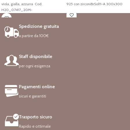
viola, gialla, azzurra Cod.
925 con zirconiBrSol11-A 300x300
H20_07417_20M-
Spedizione gratuita
a partire da 100€
Staff disponibile
per ogni esigenza
Pagamenti online
sicuri e garantiti
Trasporto sicuro
Rapido e ottimale