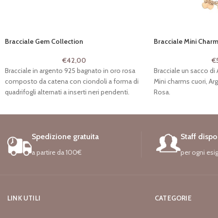
Bracciale Gem Collection
Bracciale Mini Charm
€
42,00
€
Bracciale in argento 925 bagnato in oro rosa
Bracciale un sacco di
composto da catena con ciondoli a forma di
Mini charms cuori, A
quadrifogli alternati a inserti neri pendenti.
Rosa.
Misura regolabile con chiusura a moschettone
Codice: PIT 120/B-AM
e ciondolo “sacco di fortuna”.
Codice: PIT 144/B-FO
Spedizione gratuita
Staff dispo
a partire da 100€
per ogni esi
LINK UTILI
CATEGORIE