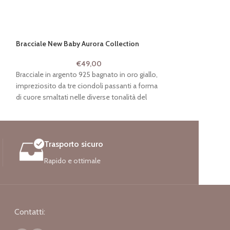
Bracciale New Baby Aurora Collection
Collana a due gir
€
49,00
Bracciale in argento 925 bagnato in oro giallo,
Collana 2 fili Con 
impreziosito da tre ciondoli passanti a forma
Argento 925 Bagn
di cuore smaltati nelle diverse tonalità del
Codice: PIT 136/C
rosa.
Codice: PIT 724/B-AM (OR)
Trasporto sicuro
Rapido e ottimale
Contatti: