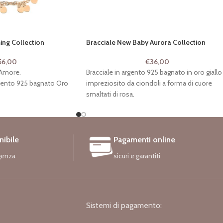
ing Collection
Bracciale New Baby Aurora Collection
56,00
€
36,00
 Amore.
Bracciale in argento 925 bagnato in oro giallo
rgento 925 bagnato Oro
impreziosito da ciondoli a forma di cuore
smaltati di rosa.
Codice: PIT 722/B-AM (OR)
nibile
Pagamenti online
genza
sicuri e garantiti
Sistemi di pagamento: