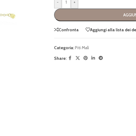
-
+
AGGIUN
Confronta
Aggiungi alla lista dei d
Categoria:
Piti Malì
Share: