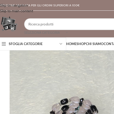
Skip to navigation
PEDIZIONE GRATUITA PER GLI ORDINI SUPERIORI A 100€
Skip to main content
SELEZIONA CATEGORIA
SFOGLIA CATEGORIE
HOME
SHOP
CHI SIAMO
CONT