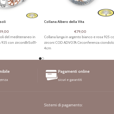
soli
Collana Albero della Vita
119,00
€
79,00
oli del mediterraneo in
Collana lunga in argento bianco e rosa 925 c
 925 con zirconiBrSol11-
zirconi COD ADV07A Circonferenza ciondol
4cm
nibile
Pagamenti online
genza
sicuri e garantiti
Sistemi di pagamento: