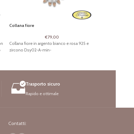
Collana fiore
Collana Sole
€
79,00
on
Collana fiore in argento bianco e rosa 925 e
Collana in argento
o
zircono Dsy02-A-min-
collana soli del 
Trasporto sicuro
Rapido e ottimale
Contatti: