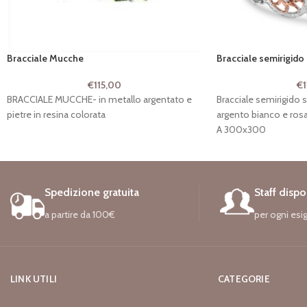
Bracciale Mucche
Bracciale semirigido 
€
115,00
€
BRACCIALE MUCCHE- in metallo argentato e
Bracciale semirigido s
pietre in resina colorata
argento bianco e rosa
A 300x300
Spedizione gratuita
Staff dispo
a partire da 100€
per ogni esi
LINK UTILI
CATEGORIE