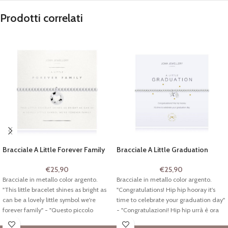
Prodotti correlati
Bracciale A Little Forever Family
Bracciale A Little Graduation
€
25,90
€
25,90
Bracciale in metallo color argento.
Bracciale in metallo color argento.
"This little bracelet shines as bright as
"Congratulations! Hip hip hooray it's
can be a lovely little symbol we're
time to celebrate your graduation day"
forever family" - "Questo piccolo
- "Congratulazioni! Hip hip urrà è ora
braccialetto brilla tanto quanto può
di festeggiare il giorno della tua