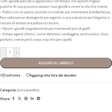
Tutti i gioielli placcati si appannano nel tempo, ma queste migliori
pratiche di cura possono aiutare i tuoi gioielli a vivere la vita che merita:
– Pulisci con un panno asciutto e morbido per mantenere la brillantezza.
Non utilizzare un detergente per argento o una soluzione per l’argento e
cercare di evitare una pulizia eccessiva.
– Riponi i gioielli singolarmente per mantenerli privi di graffi.
– Evitare agenti chimici, come detersivi, candeggina, ammoniaca, cloro,
profumi, creme per il corpo e lacche per capelli.
-
+
AGGIUNGI AL CARRELLO
Confronta
Aggiungi alla lista dei desideri
Categoria:
Joma Jewellery
Share: