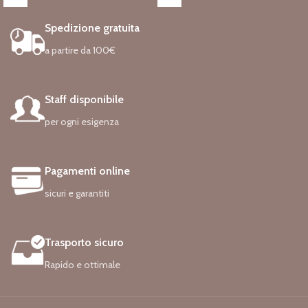
essere un adorabile piccolo simbolo
laurea".
che siamo per sempre una famiglia".
Codice: 1358
Spedizione gratuita
Codice: 4213
Tutti i gioielli placcati si appannano nel
a partire da 100€
Tutti i gioielli placcati si appannano nel
tempo, ma queste migliori pratiche di
tempo, ma queste migliori pratiche di
cura possono aiutare i tuoi gioielli a
cura possono aiutare i tuoi gioielli a
vivere la vita che merita:
vivere la vita che merita:
– Pulisci con un panno asciutto e
Staff disponibile
– Pulisci con un panno asciutto e
morbido per mantenere la
morbido per mantenere la
brillantezza. Non utilizzare un
per ogni esigenza
brillantezza. Non utilizzare un
detergente per argento o una
detergente per argento o una
soluzione per l’argento e cercare di
soluzione per l’argento e cercare di
evitare una pulizia eccessiva.
Pagamenti online
evitare una pulizia eccessiva.
– Riponi i gioielli singolarmente per
– Riponi i gioielli singolarmente per
mantenerli privi di graffi.
sicuri e garantiti
mantenerli privi di graffi.
– Evitare agenti chimici, come
– Evitare agenti chimici, come
detersivi, candeggina, ammoniaca,
detersivi, candeggina, ammoniaca,
cloro, profumi, creme per il corpo e
Trasporto sicuro
cloro, profumi, creme per il corpo e
lacche per capelli.
lacche per capelli.
Rapido e ottimale