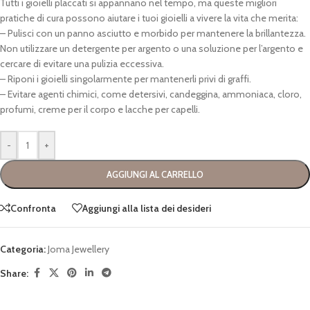
Tutti i gioielli placcati si appannano nel tempo, ma queste migliori
pratiche di cura possono aiutare i tuoi gioielli a vivere la vita che merita:
– Pulisci con un panno asciutto e morbido per mantenere la brillantezza.
Non utilizzare un detergente per argento o una soluzione per l’argento e
cercare di evitare una pulizia eccessiva.
– Riponi i gioielli singolarmente per mantenerli privi di graffi.
– Evitare agenti chimici, come detersivi, candeggina, ammoniaca, cloro,
profumi, creme per il corpo e lacche per capelli.
-
+
AGGIUNGI AL CARRELLO
Confronta
Aggiungi alla lista dei desideri
Categoria:
Joma Jewellery
Share: