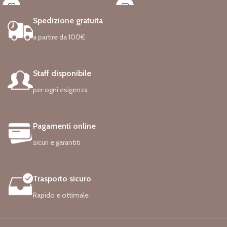
speciale, per ricordare i tuoi cari ogni
braccialetto speciale invia baci e
giorno".
abbracci per esaudire tutti i tuoi
Spedizione gratuita
Codice: 4666
desideri di compleanno!".
Codici: 4680
a partire da 100€
Tutti i gioielli placcati si appannano nel
tempo, ma queste migliori pratiche di
Tutti i gioielli placcati si appannano nel
cura possono aiutare i tuoi gioielli a
tempo, ma queste migliori pratiche di
vivere la vita che merita:
cura possono aiutare i tuoi gioielli a
Staff disponibile
– Pulisci con un panno asciutto e
vivere la vita che merita:
morbido per mantenere la
– Pulisci con un panno asciutto e
per ogni esigenza
brillantezza. Non utilizzare un
morbido per mantenere la
detergente per argento o una
brillantezza. Non utilizzare un
soluzione per l’argento e cercare di
detergente per argento o una
Pagamenti online
evitare una pulizia eccessiva.
soluzione per l’argento e cercare di
– Riponi i gioielli singolarmente per
evitare una pulizia eccessiva.
sicuri e garantiti
mantenerli privi di graffi.
– Riponi i gioielli singolarmente per
– Evitare agenti chimici, come
mantenerli privi di graffi.
detersivi, candeggina, ammoniaca,
– Evitare agenti chimici, come
Trasporto sicuro
cloro, profumi, creme per il corpo e
detersivi, candeggina, ammoniaca,
lacche per capelli.
cloro, profumi, creme per il corpo e
Rapido e ottimale
lacche per capelli.