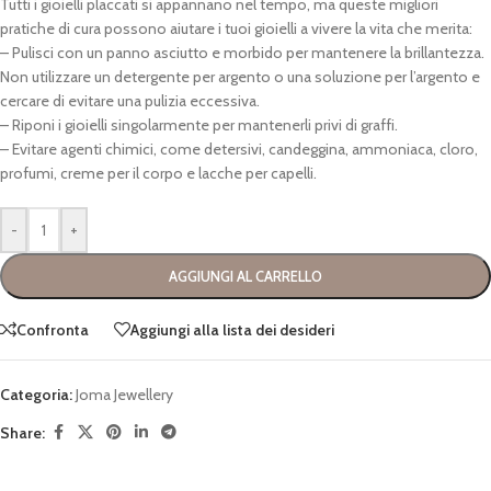
Tutti i gioielli placcati si appannano nel tempo, ma queste migliori
pratiche di cura possono aiutare i tuoi gioielli a vivere la vita che merita:
– Pulisci con un panno asciutto e morbido per mantenere la brillantezza.
Non utilizzare un detergente per argento o una soluzione per l’argento e
cercare di evitare una pulizia eccessiva.
– Riponi i gioielli singolarmente per mantenerli privi di graffi.
– Evitare agenti chimici, come detersivi, candeggina, ammoniaca, cloro,
profumi, creme per il corpo e lacche per capelli.
-
+
AGGIUNGI AL CARRELLO
Confronta
Aggiungi alla lista dei desideri
Categoria:
Joma Jewellery
Share: