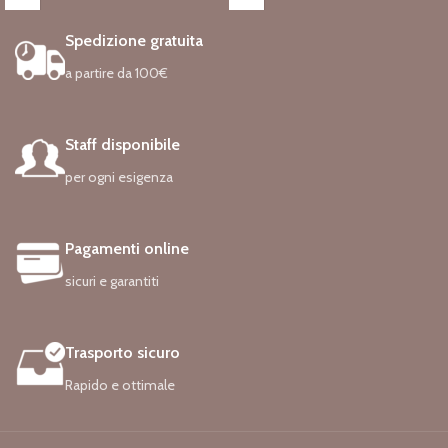
perché sei mia zia e sei così speciale
per te, oggi sei la festeggiata - hip hip
per me".
urrà!".
Spedizione gratuita
Codice: 3191
Codice: 4721
a partire da 100€
Tutti i gioielli placcati si appannano nel
Tutti i gioielli placcati si appannano nel
tempo, ma queste migliori pratiche di
tempo, ma queste migliori pratiche di
cura possono aiutare i tuoi gioielli a
cura possono aiutare i tuoi gioielli a
vivere la vita che merita:
vivere la vita che merita:
Staff disponibile
– Pulisci con un panno asciutto e
– Pulisci con un panno asciutto e
morbido per mantenere la
morbido per mantenere la
per ogni esigenza
brillantezza. Non utilizzare un
brillantezza. Non utilizzare un
detergente per argento o una
detergente per argento o una
soluzione per l’argento e cercare di
soluzione per l’argento e cercare di
Pagamenti online
evitare una pulizia eccessiva.
evitare una pulizia eccessiva.
– Riponi i gioielli singolarmente per
– Riponi i gioielli singolarmente per
sicuri e garantiti
mantenerli privi di graffi.
mantenerli privi di graffi.
– Evitare agenti chimici, come
– Evitare agenti chimici, come
detersivi, candeggina, ammoniaca,
detersivi, candeggina, ammoniaca,
Trasporto sicuro
cloro, profumi, creme per il corpo e
cloro, profumi, creme per il corpo e
lacche per capelli.
lacche per capelli.
Rapido e ottimale