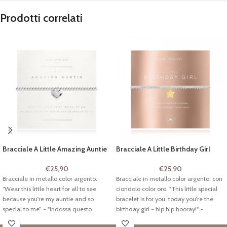
Prodotti correlati
Bracciale A Little Amazing Auntie
Bracciale A Little Birthday Girl
€
25,90
€
25,90
Bracciale in metallo color argento.
Bracciale in metallo color argento, con
“Wear this little heart for all to see
ciondolo color oro. "This little special
because you're my auntie and so
bracelet is for you, today you're the
special to me” - "Indossa questo
birthday girl - hip hip hooray!" -
cuoricino perché tutti lo vedano
"Questo piccolo braccialetto speciale è