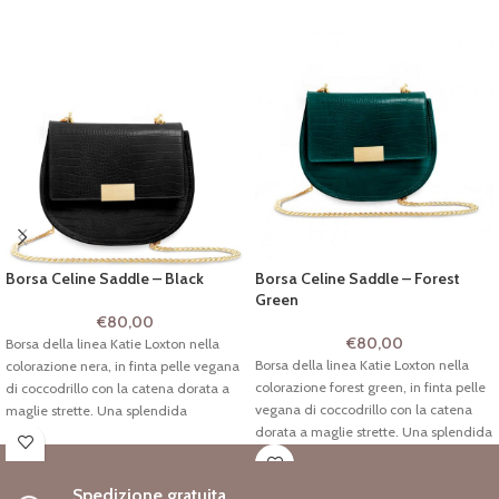
Borsa Celine Saddle – Black
Borsa Celine Saddle – Forest
Green
€
80,00
€
80,00
Borsa della linea Katie Loxton nella
Borsa della linea Katie Loxton nella
colorazione nera, in finta pelle vegana
colorazione forest green, in finta pelle
di coccodrillo con la catena dorata a
vegana di coccodrillo con la catena
maglie strette. Una splendida
dorata a maglie strette. Una splendida
silhouette scavata rifinita con una
silhouette scavata rifinita con una
patta sul davanti squadrata che
patta sul davanti squadrata che
aggiunge un tocco moderno ma senza
Spedizione gratuita
aggiunge un tocco moderno ma senza